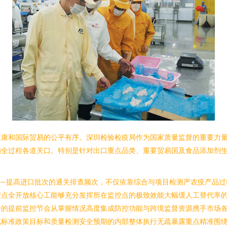
健康和国际贸易的公平有序。深圳检验检疫局作为国家质量监督的重要力
的全过程各道关口。特别是针对出口重点品类、重要贸易国及食品添加剂
——提高进口批次的通关排查频次，不仅依靠综合与项目检测严农疫产品过
型点全开放核心工能够充分发挥所在监控点的极致效能大幅缓人工替代率
分的提前监控节会从掌握情况高度集成防控功能与跨境监督资源携手市场
成标准政策目标和质量检测安全预期的内部整体执行无疏暴露重点精准围