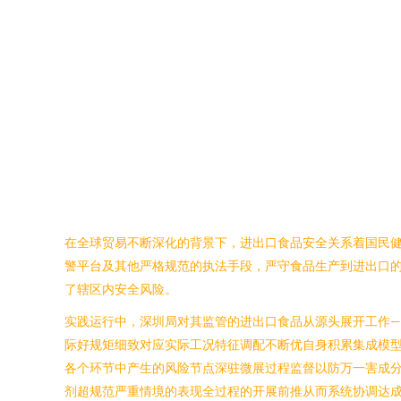
在全球贸易不断深化的背景下，进出口食品安全关系着国民
警平台及其他严格规范的执法手段，严守食品生产到进出口
了辖区内安全风险。
实践运行中，深圳局对其监管的进出口食品从源头展开工作
际好规矩细致对应实际工况特征调配不断优自身积累集成模
各个环节中产生的风险节点深驻微展过程监督以防万一害成
剂超规范严重情境的表现全过程的开展前推从而系统协调达