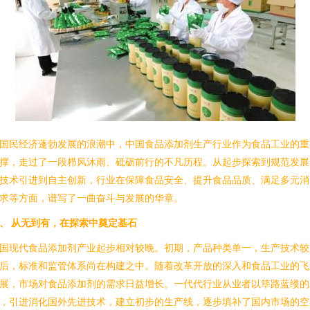
国民经济蓬勃发展的浪潮中，中国食品添加剂生产行业作为食品工业的重
撑，走过了一段栉风沐雨、砥砺前行的不凡历程。从起步探索到规范发展
技术引进到自主创新，行业在保障食品安全、提升食品品质、满足多元消
求等方面，谱写了一曲奋斗与发展的华章。
、 从无到有，在探索中奠定基石
国现代食品添加剂产业起步相对较晚。初期，产品种类单一，生产技术较
后，标准和监管体系尚在构建之中。随着改革开放的深入和食品工业的飞
展，市场对食品添加剂的需求日益增长。一代代行业从业者以筚路蓝缕的
，引进消化国外先进技术，建立初步的生产线，逐步填补了国内市场的空