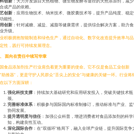
料创新
：大力开发源自天然植物、微生物发酵等途径的天然添加剂，减少
合成产品的依赖。
艺创新
：应用生物技术、纳米技术、微胶囊技术等，提升产品纯度、稳定
功能性。
用创新
：针对减糖、减盐、减脂等健康需求，提供综合解决方案，助力食
业升级。
业积极拥抱智能制造和绿色生产，通过自动化、数字化改造提升效率与品
定性，践行可持续发展理念。
、 面向在责任中续写华章
国食品添加剂生产行业肩负着更为重要的使命。它不仅是食品工业创新
“助推器”，更是守护人民群众“舌尖上的安全”与健康的关键一环。行业将
在以下方面深耕：
强化科技支撑
：持续加大基础研究和应用研发投入，突破关键技术瓶
颈。
完善标准体系
：积极参与国际国内标准制修订，推动标准与产业、监
协同发展。
提升透明度与信任
：加强公众科普，增进消费者对食品添加剂的科学
知，构建良性互动。
深化国际合作
：在“双循环”格局下，融入全球产业链，提升国际竞争