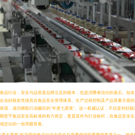
食品行业，安全与品质是品牌立足的根本，也是消费者信任的基石。知名
企业好丽友凭借其在食品安全管理体系、生产过程控制及产品质量方面的
表现，成功摘取行业瞩目的“年度七星奖”。这一权威认证，不仅是对好丽
期坚守食品安全高标准的有力肯定，更是其作为行业标杆，在食品安全生
域交出的一份亮眼答卷。
年度七星奖”作为国内食品行业在安全与质量领域的重量级奖项之一，评选