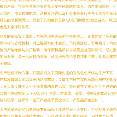
极为严苛。它综合考量企业在食品安全风险防控体系、原料溯源管理、生
艺创新、质量检测能力、消费者沟通以及社会责任履行等多个维度的表现
丽友能够脱颖而出，得益于其构建的贯穿“从农田到餐桌”的全链条、可追
食品安全保障体系。
丽友的食品安全成果，首先体现在源头的严格把控上。企业建立了完善的
商审核与管理机制，对主要原料如小麦粉、马铃薯淀粉、可可粉等，均实
格的产地考察与入厂检验，确保原料品质符合甚至超越国家标准。通过数
溯源系统，每一批原料的来源、检测报告等信息都清晰可查，从源头筑牢
全防线。
生产过程控制方面，好丽友引入了国际先进的智能化生产线与生产工艺。
产基地普遍采用高标准的洁净车间，关键生产环节实现自动化与密闭化操
，最大限度减少人为干预带来的潜在风险。公司建立了覆盖生产全过程的
监测与关键控制点（HACCP）体系，对温度、湿度、时间等参数进行实
控与记录，确保每一道工序都处于受控状态，产品品质稳定如一。
大的质量检测能力是好丽友食品安全体系的另一大支柱。企业配备了高精
检测仪器和专业的技术团队，不仅对成品进行批批检验，还对生产环境、