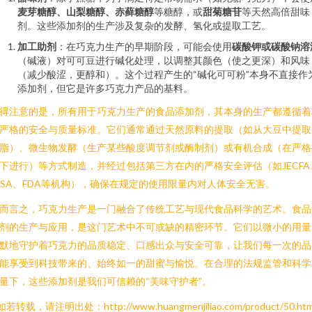
麦芽糖醇、山梨糖醇、赤藓糖醇
等糖醇，或
甜菊糖苷
等天然高倍甜味
剂。这些添加剂的生产涉及复杂的发酵、氢化或提取工艺。
加工助剂
：在巧克力生产的早期阶段，可能会使用
碳酸钾或碳酸钠溶
（碱液）对可可豆进行碱化处理，以调整其颜色（使之更深）和风味
（减少酸涩，更醇和）。这个过程产生的“碱化可可粉”本身不直接作
添加剂，但它是许多巧克力产品的基料。
得注意的是，所有用于巧克力生产的食品添加剂，其本身的生产都遵循着
严格的安全与质量标准。它们通常通过天然原料的提取（如从大豆中提取
脂）、微生物发酵（生产某些酸度调节剂或酶制剂）或有机合成（在严格
下进行）等方式制造，并经过包括第三方在内的严格安全评估（如JECFA
FSA、FDA等机构），确保在规定的使用限量内对人体安全无害。
而言之，巧克力生产是一门融合了传统工艺与现代食品科学的艺术。食品
剂的生产与应用，是这门艺术中不可或缺的精密环节。它们以微小的用量
默地守护着巧克力的品质稳定、口感出众与安全可靠，让我们每一次的品
能享受到科技带来的、始终如一的甜蜜与愉悦。在合理的法规监管和科学
量下，这些添加剂是我们可信赖的“美味守护者”。
如若转载，请注明出处：http://www.huangmenjiliao.com/product/50.htm