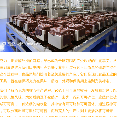
克力，那香醇丝滑的口感，早已成为全球范围内广受欢迎的甜蜜享受。从
豆到最终进入我们口中的巧克力块，其生产过程远不止简单的研磨与混合
这个过程中，食品添加剂扮演着至关重要的角色，它们是现代食品工业的
工具，旨在确保巧克力在风味、质地、外观和保质期上达到完美标准。
我们了解巧克力的核心生产过程。它始于可可豆的收获、发酵和烘烤，以
其标志性风味。烘烤后的豆子被破碎、去壳，得到可可碎仁。这些碎仁被
成可可膏，一种浓稠的糊状物，其中含有可可脂和可可固体。通过压榨可
，可以分离出可可脂和可可粉。而巧克力的生产，则主要涉及将可可膏、