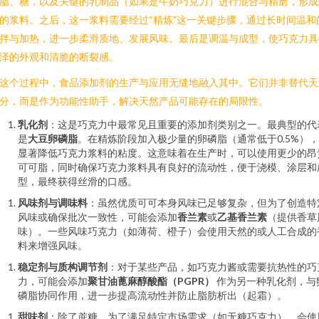
脂、糖，以及关键的乳制品（如果是牛奶巧克力）进行混合与精磨，形成
的浆料。之后，这一浆料需要经过“精炼”这一关键步骤，通过长时间温和
拌与加热，进一步柔滑质地、发展风味。最后是调温与成型，使巧克力具
泽的外观和清脆的断裂感。
这个过程中，食品添加剂的生产与应用无缝地融入其中。它们并非替代天
分，而是作为功能性助手，解决天然产品可能存在的局限性。
乳化剂
：这是巧克力中最常见且重要的添加剂类别之一。最典型的代
是
大豆卵磷脂
。在精炼阶段加入极少量的卵磷脂（通常低于0.5%）
显著降低巧克力浆料的粘度。这意味着在生产时，可以使用更少的昂
可可脂，同时确保巧克力浆料具有良好的流动性，便于浇模、涂层和
型，最终获得丝滑的口感。
风味剂与调味料
：虽然优质可可本身风味已足够复杂，但为了创造特
风味或确保批次一致性，可能会添加
香兰素
或
乙基香兰素
（提供香草
味）。一些风味巧克力（如薄荷、橙子）会使用天然的或人工合成的
料来增强风味。
稳定剂与质构调节剂
：对于某些产品，如巧克力酱或需要抗热性的巧
力，可能会添加
聚甘油蓖麻醇酸酯（PGPR）
作为另一种乳化剂，与
磷脂协同作用，进一步提高流动性并防止脂肪析出（起霜）。
甜味剂
：除了蔗糖，为了满足特定市场需求（如无糖巧克力），会使